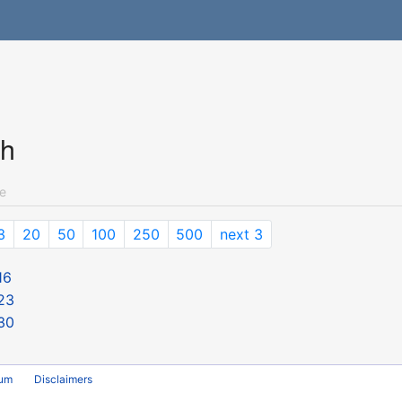
ch
e
3
20
50
100
250
500
next 3
16
23
30
rum
Disclaimers